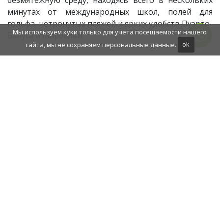
безмятежную среду, находясь всего в нескольких
минутах от международных школ, полей для
гольфа, нетронутых пляжей и ярких удобств Пуэрто-
Мы используем куки только для учета посещаемости нашего
Бануса и Марбельи.
сайта, мы не сохраняем персональные данные.
ok
ДОПОЛНИТЕЛЬНАЯ ИНФОРМАЦИЯ
Полностью оборудованная кухня
Рядом с магазинами
близко к городу
Рядом со школой
Подсобное помещение
Индивидуальное кондиционирование
воздуха
Частичный вид на море
Камин
Полы керамическая плитка