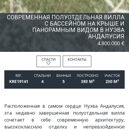
СОВРЕМЕННАЯ ПОЛУОТДЕЛЬНАЯ ВИЛЛА
С БАССЕЙНОМ НА КРЫШЕ И
ПАНОРАМНЫМ ВИДОМ В НУЭВА
АНДАЛУСИЯ
4.800.000 €
СПАСТИ
КОНТАКТЫ
REF.
СПАЛЬНИ
BАННЫХ
ПОСТРОЕНО
УЧАСТОК
KRE19141
4
5
383 M²
230 M²
Расположенная в самом сердце Нуэва Андалусия,
эта недавно завершенная полуотдельная вилла
сочетает в себе современную архитектуру,
высококлассную отделку и непревзойденное