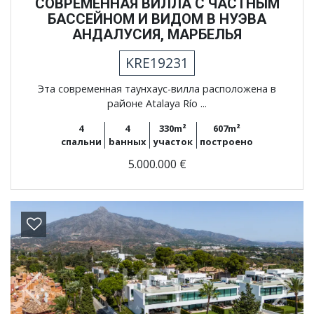
СОВРЕМЕННАЯ ВИЛЛА С ЧАСТНЫМ
БАССЕЙНОМ И ВИДОМ В НУЭВА
АНДАЛУСИЯ, МАРБЕЛЬЯ
KRE19231
Эта современная таунхаус-вилла расположена в
районе Atalaya Río ...
4
4
330m²
607m²
спальни
bанных
участок
построено
5.000.000 €
Previous
Next