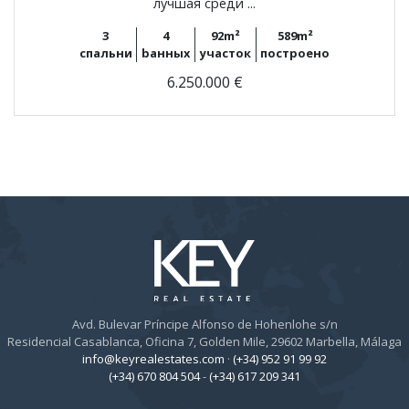
лучшая среди ...
3
4
92m²
589m²
спальни
bанных
участок
построено
6.250.000 €
Avd. Bulevar Príncipe Alfonso de Hohenlohe s/n
Residencial Casablanca, Oficina 7, Golden Mile, 29602 Marbella, Málaga
info@keyrealestates.com
·
(+34) 952 91 99 92
(+34) 670 804 504
-
(+34) 617 209 341