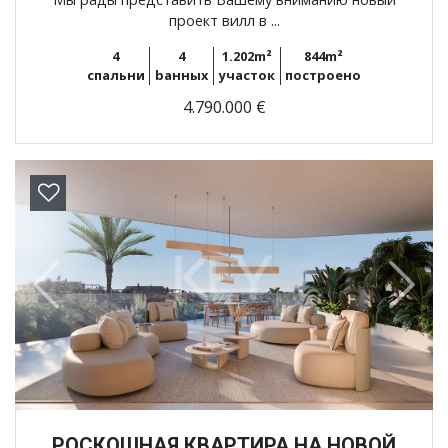
проект вилл в ...
4
4
1.202m²
844m²
спальни
bанных
участок
построено
4.790.000 €
Previous
Next
РОСКОШНАЯ КВАРТИРА НА НОВОЙ