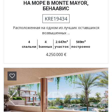
НА МОРЕ В MONTE MAYOR,
БЕНААВИС
KRE19434
Расположенная на одном из лучших оставшихся
возвышенных ...
4
4
2.647m²
569m²
спальни
bанных
участок
построено
4.250.000 €
Previous
Next