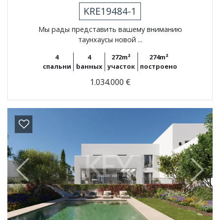
KRE19484-1
Мы рады представить вашему вниманию
таунхаусы новой ...
4
4
272m²
274m²
спальни
bанных
участок
построено
1.034.000 €
Previous
Next