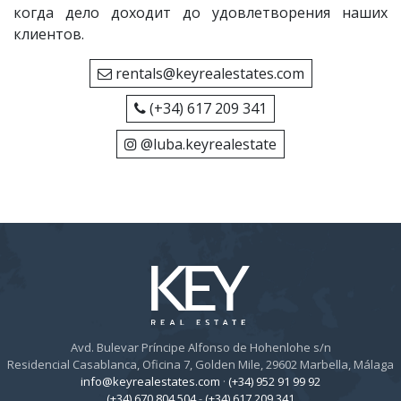
когда дело доходит до удовлетворения наших
клиентов.
rentals@keyrealestates.com
(+34) 617 209 341
@luba.keyrealestate
Avd. Bulevar Príncipe Alfonso de Hohenlohe s/n
Residencial Casablanca, Oficina 7, Golden Mile, 29602 Marbella, Málaga
info@keyrealestates.com
·
(+34) 952 91 99 92
(+34) 670 804 504
-
(+34) 617 209 341