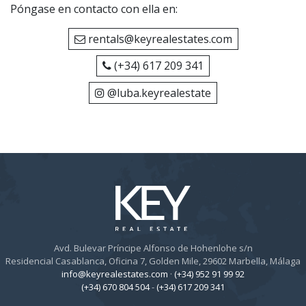
Póngase en contacto con ella en:
rentals@keyrealestates.com
(+34) 617 209 341
@luba.keyrealestate
Avd. Bulevar Príncipe Alfonso de Hohenlohe s/n
Residencial Casablanca, Oficina 7, Golden Mile, 29602 Marbella, Málaga
info@keyrealestates.com
·
(+34) 952 91 99 92
(+34) 670 804 504
-
(+34) 617 209 341