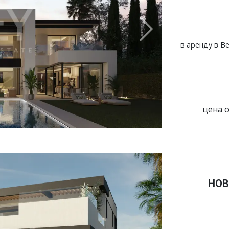
Next
в аренду в Be
цена о
НОВ