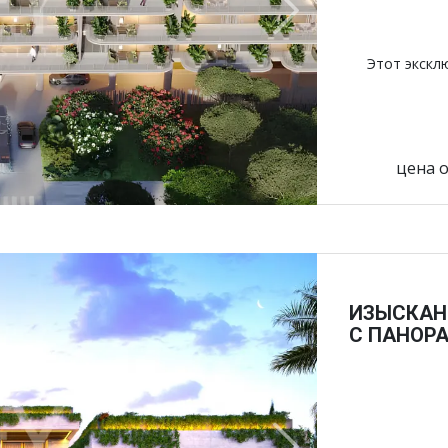
Next
Этот экскл
цена о
ИЗЫСКАН
С ПАНОРА