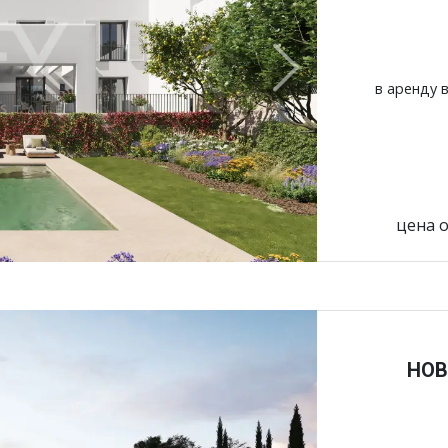
Next
в аренду 
цена о
НОВ