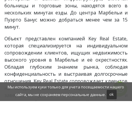
больницы и торговые зоны, находятся всего в
нескольких минутах езды. До центра Марбельи и
Пуэрто Банус можно добраться менее чем за 15
минут.
Объект представлен компанией Key Real Estate,
которая специализируется на индивидуальном
сопровождении клиентов, ищущих недвижимость
высокого уровня в Марбелье и её окрестностях.
Обладая глубоким знанием рынка, соблюдая
конфиденциальность и выстраивая долгосрочные
отношения, Key Real Estate сопровождает клиентов
Мы используем куки только для учета посещаемости нашего
на каждом этапе — от подбора объекта до
сайта, мы не сохраняем персональные данные.
ok
завершения сделки — обеспечивая уверенный и
продуманный процесс покупки на Коста-дель-Соль.
ДОПОЛНИТЕЛЬНАЯ ИНФОРМАЦИЯ