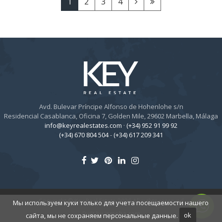
1
2
3
4
Avd. Bulevar Príncipe Alfonso de Hohenlohe s/n
Residencial Casablanca, Oficina 7, Golden Mile, 29602 Marbella, Málaga
info@keyrealestates.com
·
(+34) 952 91 99 92
(+34) 670 804 504
-
(+34) 617 209 341
Copyright © Key Real Estate 2026 All rights reserved
Мы используем куки только для учета посещаемости нашего
Built by
inmoba.com
сайта, мы не сохраняем персональные данные.
ok