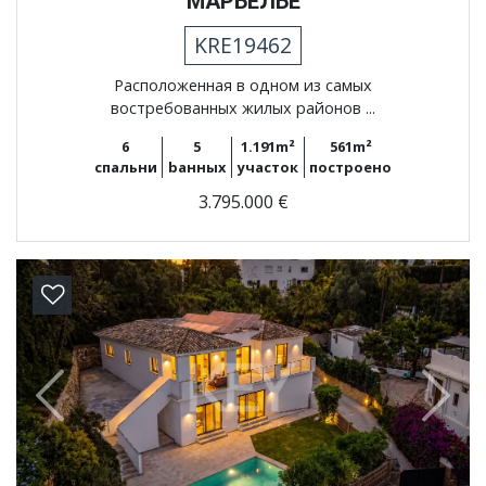
МАРБЕЛЬЕ
KRE19462
Расположенная в одном из самых
востребованных жилых районов ...
6
5
1.191m²
561m²
спальни
bанных
участок
построено
3.795.000 €
Previous
Next