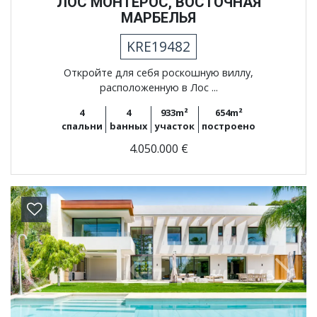
ЛОС МОНТЕРОС, ВОСТОЧНАЯ
МАРБЕЛЬЯ
KRE19482
Откройте для себя роскошную виллу,
расположенную в Лос ...
4
4
933m²
654m²
спальни
bанных
участок
построено
4.050.000 €
Previous
Next