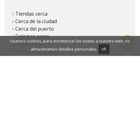
Tiendas cerca
Cerca de la ciudad
Cerca del puerto
Colegios cerca
Usamos cookies, para monitorizar las visitas a nuestro web, no
Vistas al puerto
almacenamos detalles personales.
ok
Servicios cercanos
Vistas al mar
Aire acondicionado
Vistas panorámicas
Lado Playa
Cerca de playa / mar
Cerca del golf
Para reformar
BACK
PRINT PDF