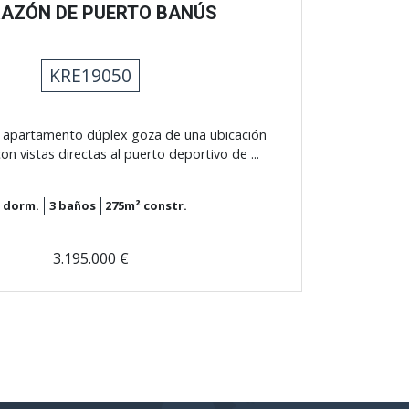
AZÓN DE PUERTO BANÚS
KRE19050
o apartamento dúplex goza de una ubicación
con vistas directas al puerto deportivo de ...
3
dorm.
3
baños
275m²
constr.
3.195.000 €