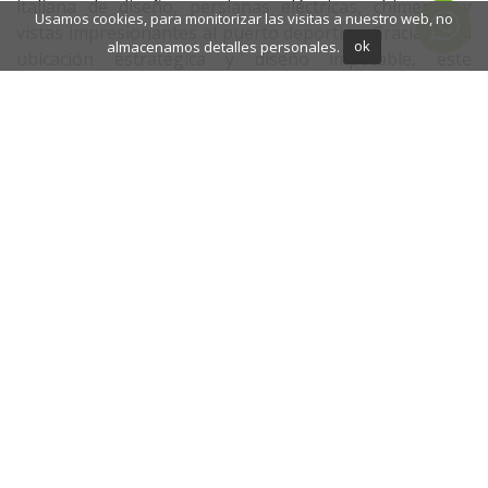
italiana de diseño, persianas eléctricas, chimenea y
Usamos cookies, para monitorizar las visitas a nuestro web, no
vistas impresionantes al puerto deportivo. Gracias a su
almacenamos detalles personales.
ok
ubicación estratégica y diseño impecable, este
apartamento ofrece una oportunidad única para vivir
con alto nivel en una de las zonas más prestigiosas de
Marbella.
Contáctenos para descubrir más sobre esta propiedad
excepcional en Puerto Banús y asegure su espacio de
lujo en Marbella.
INFORMACIÓN ADICIONAL
Cocina totalmente equipada
Tiendas cerca
Cerca de la ciudad
Cerca del puerto