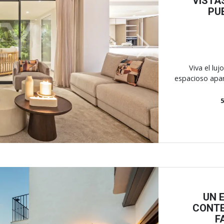
VISTA
PU
Next
Viva el lu
espacioso apar
UN 
CONTE
F