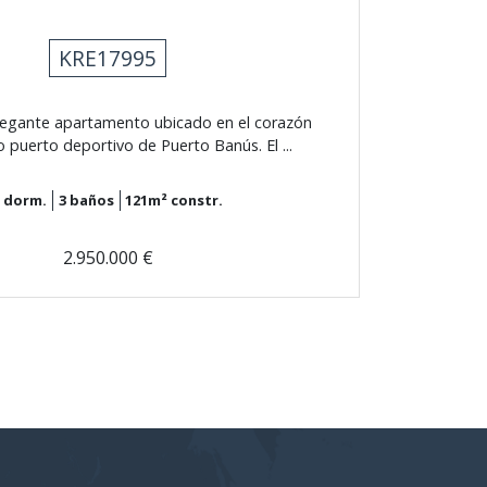
KRE17995
legante apartamento ubicado en el corazón
 puerto deportivo de Puerto Banús. El ...
3
dorm.
3
baños
121m²
constr.
2.950.000 €