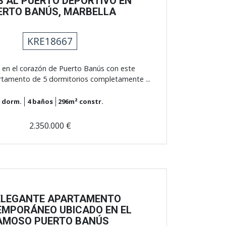
S AL PUERTO DEPORTIVO EN
ERTO BANÚS, MARBELLA
KRE18667
jo en el corazón de Puerto Banús con este
tamento de 5 dormitorios completamente ...
5
dorm.
4
baños
296m²
constr.
2.350.000 €
ELEGANTE APARTAMENTO
MPORÁNEO UBICADO EN EL
AMOSO PUERTO BANÚS