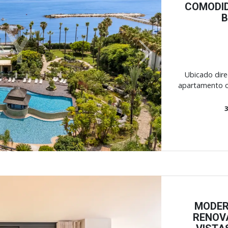
COMODID
B
Next
Ubicado dire
apartamento of
MODER
RENOV