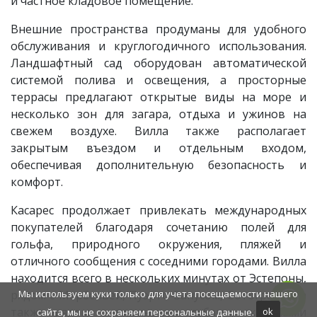
и частное кладовое помещение.
Внешние пространства продуманы для удобного
обслуживания и круглогодичного использования.
Ландшафтный сад оборудован автоматической
системой полива и освещения, а просторные
террасы предлагают открытые виды на море и
несколько зон для загара, отдыха и ужинов на
свежем воздухе. Вилла также располагает
закрытым въездом и отдельным входом,
обеспечивая дополнительную безопасность и
комфорт.
Касарес продолжает привлекать международных
покупателей благодаря сочетанию полей для
гольфа, природного окружения, пляжей и
отличного сообщения с соседними городами. Вилла
находится всего в нескольких минутах от Эстепоны,
Мы используем куки только для учета посещаемости нашего
рядом с Марбельей, Пуэрто-Банусом, Сотогранде, а
также рядом с пляжными клубами, яхтенными
сайта, мы не сохраняем персональные данные.
ok