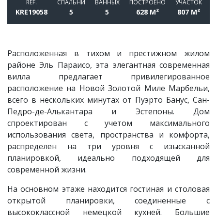
REF.
СПАЛЬНИ
BАННЫХ
ПОСТРОЕНО
УЧАСТОК
KRE19058
5
5
628 M²
807 M²
Расположенная в тихом и престижном жилом
районе Эль Параисо, эта элегантная современная
вилла предлагает привилегированное
расположение на Новой Золотой Миле Марбельи,
всего в нескольких минутах от Пуэрто Банус, Сан-
Педро-де-Алькантара и Эстепоны. Дом
спроектирован с учетом максимального
использования света, пространства и комфорта,
распределен на три уровня с изысканной
планировкой, идеально подходящей для
современной жизни.
На основном этаже находится гостиная и столовая
открытой планировки, соединенные с
высококлассной немецкой кухней. Большие