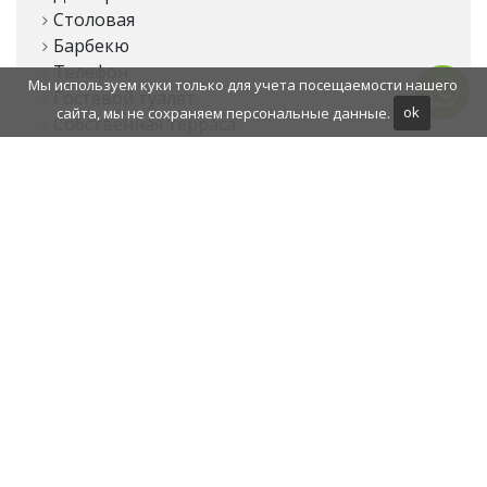
Столовая
Барбекю
Телефон
Мы используем куки только для учета посещаемости нашего
Гостевой туалет
сайта, мы не сохраняем персональные данные.
ok
Собственная терраса
Кухонная техника
Гостиная
Кабинет
Резервуар для воды
Культурно-бытовые объекты рядом
Вид на сельскую местность
Вид на горы
Подогрев полов по всему дому
Aвтоматическая система орошения
Общественный транспорт рядом
Прачечная
Крытая терраса
Электрические жалюзи