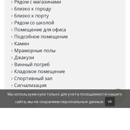
Рядом с магазинами
близко к городу
близко к порту
Рядом со школой
Помещение для офиса
Подсобное помещение
Камин
Мраморные полы
Джакузи
Винный погреб
Кладовое помещение
Спортивный зал
Сигнализация
Солярий
Мы используем куки только для учета посещаемости нашего
Двойные стеклопакеты
сайта, мы не сохраняем персональные данные.
ok
Домофон
Столовая
Барбекю
Круглосуточная охрана