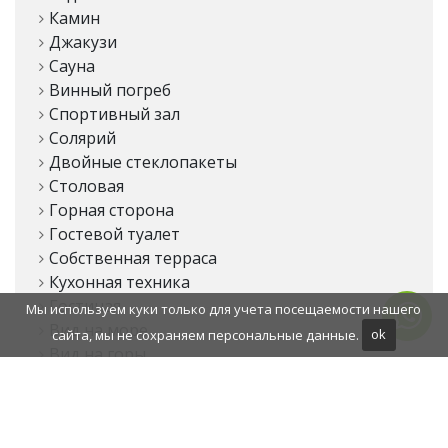
Камин
Джакузи
Сауна
Винный погреб
Спортивный зал
Солярий
Двойные стеклопакеты
Столовая
Горная сторона
Гостевой туалет
Собственная терраса
Кухонная техника
Гостиная
Мы используем куки только для учета посещаемости нашего
Вид на море
сайта, мы не сохраняем персональные данные.
ok
Вид на горы
Вид на гольф-поле
Общественный транспорт рядом
Система домашней автоматизации