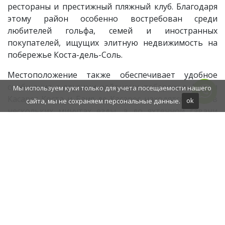
рестораны и престижный пляжный клуб. Благодаря
этому район особенно востребован среди
любителей гольфа, семей и иностранных
покупателей, ищущих элитную недвижимость на
побережье Коста-дель-Соль.
Местоположение также обеспечивает удобное
сообщение с другими районами побережья. Пляжи
Мы используем куки только для учета посещаемости нашего
Касарес-Коста и Баия-де-Касарес находятся всего в
сайта, мы не сохраняем персональные данные.
ok
нескольких минутах езды, а до яхтенной гавани
Эстепоны, Сотогранде, Марбельи и Пуэрто-Бануса
можно быстро добраться на автомобиле.
Международные аэропорты Малаги и Гибралтара
обеспечивают удобное сообщение с
многочисленными городами Европы и других стран.
Семьи по достоинству оценят близость
международных школ, частных медицинских
центров и больниц в Эстепоне, а также