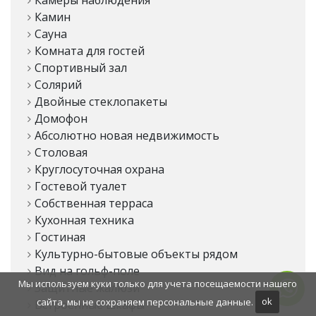
Камеры наблюдения
Камин
Сауна
Комната для гостей
Спортивный зал
Солярий
Двойные стеклопакеты
Домофон
Абсолютно новая недвижимость
Столовая
Круглосуточная охрана
Гостевой туалет
Собственная терраса
Кухонная техника
Гостиная
Культурно-бытовые объекты рядом
Вид на гольф-поле
Мы используем куки только для учета посещаемости нашего
Защитные жалюзи
сайта, мы не сохраняем персональные данные.
ok
Встроенные шкафы