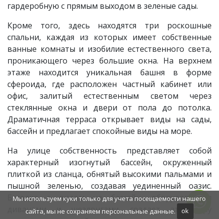
гардеробную с прямым выходом в зеленые сады.
Кроме того, здесь находятся три роскошные
спальни, каждая из которых имеет собственные
ванные комнаты и изобилие естественного света,
проникающего через большие окна. На верхнем
этаже находится уникальная башня в форме
сфероида, где расположен частный кабинет или
офис, залитый естественным светом через
стеклянные окна и двери от пола до потолка.
Драматичная терраса открывает виды на сады,
бассейн и предлагает спокойные виды на море.
На улице собственность представляет собой
характерный изогнутый бассейн, окруженный
плиткой из сланца, обнятый высокими пальмами и
пышной зеленью, создавая уединенный оазис.
Беседка с видом на бассейн, оборудованная
Мы используем куки только для учета посещаемости нашего
диванами и шезлонгами, создает атмосферу
сайта, мы не сохраняем персональные данные.
ok