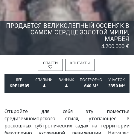
ПРОДАЕТСЯ ВЕЛИКОЛЕПНЫЙ ОСОБНЯК В
САМОМ СЕРДЦЕ ЗОЛОТОЙ МИЛИ,
МАРБЕЯ
4.200.000 €
СПАСТИ
КОНТАКТЫ
REF.
СПАЛЬНИ
BАННЫХ
ПОСТРОЕНО
УЧАСТОК
KRE18505
4
4
640 M²
3350 M²
Откройте для себя эту поместье
средиземноморского стиля, утопающее в
роскошных субтропических садах на территории
безупречно ухоженной резиденции Нагуэлес.