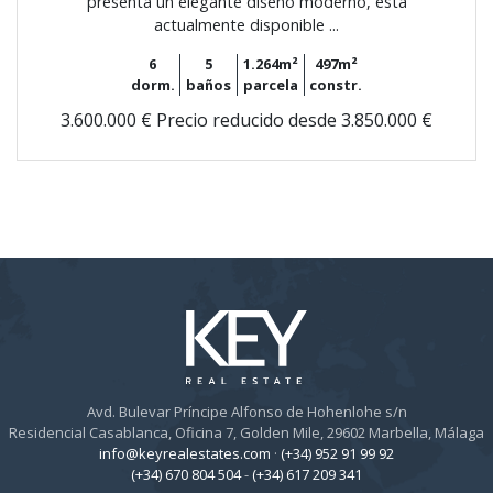
presenta un elegante diseño moderno, está
actualmente disponible ...
6
5
1.264m²
497m²
dorm.
baños
parcela
constr.
3.600.000 €
Precio reducido desde 3.850.000 €
Avd. Bulevar Príncipe Alfonso de Hohenlohe s/n
Residencial Casablanca, Oficina 7, Golden Mile, 29602 Marbella, Málaga
info@keyrealestates.com
·
(+34) 952 91 99 92
(+34) 670 804 504
-
(+34) 617 209 341