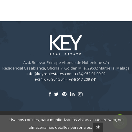
Avd. Bulevar Príncipe Alfonso de Hohenlohe s/n
Residencial Casablanca, Oficina 7, Golden Mile, 29602 Marbella, Málaga
info@keyrealestates.com
·
(+34) 952 91 99 92
(+34) 670 804 504
-
(+34) 617 209 341
Copyright © Key Real Estate 2026 All rights reserved
Usamos cookies, para monitorizar las visitas a nuestro web, no
Built by
inmoba.com
almacenamos detalles personales.
ok