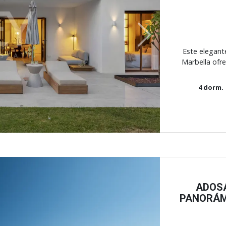
Next
Este elegant
Marbella ofre
4
dorm.
ADOS
PANORÁM