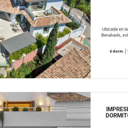
Next
Ubicada en la
Benahavís, est
6
dorm.
IMPRES
DORMIT