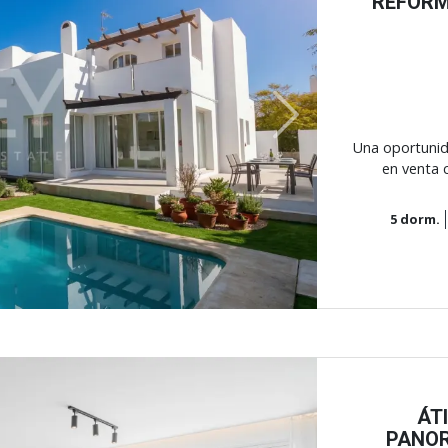
REFORM
Next
Una oportunida
en venta 
5
dorm.
ÁT
PANOR