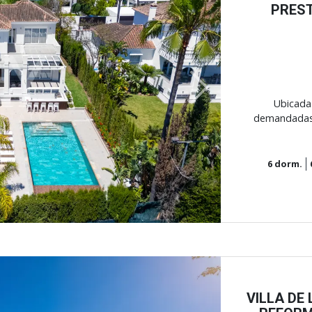
PREST
Next
Ubicada
demandadas d
6
dorm.
VILLA DE