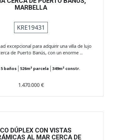
A CERCA DE PUERTO BANÚS,
MARBELLA
KRE19431
d excepcional para adquirir una villa de lujo
cerca de Puerto Banús, con un enorme ...
5
baños
526m²
parcela
349m²
constr.
1.470.000 €
ICO DÚPLEX CON VISTAS
ÁMICAS AL MAR CERCA DE