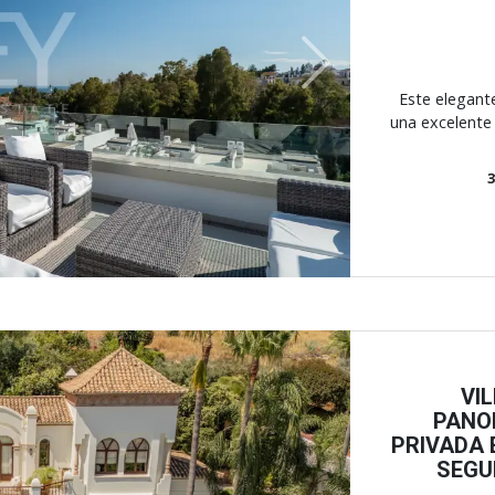
Next
Este elegant
una excelente 
VI
PANO
PRIVADA 
SEGU