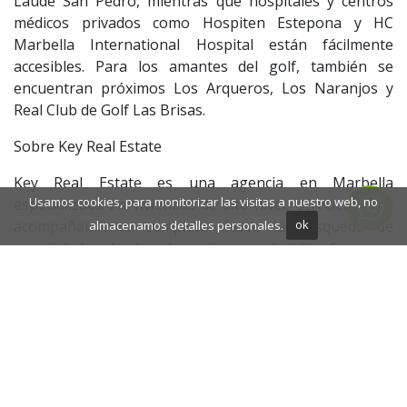
Laude San Pedro, mientras que hospitales y centros
médicos privados como Hospiten Estepona y HC
Marbella International Hospital están fácilmente
accesibles. Para los amantes del golf, también se
encuentran próximos Los Arqueros, Los Naranjos y
Real Club de Golf Las Brisas.
Sobre Key Real Estate
Key Real Estate es una agencia en Marbella
Usamos cookies, para monitorizar las visitas a nuestro web, no
especializada en viviendas de alto nivel, ofreciendo un
almacenamos detalles personales.
ok
acompañamiento completo desde la búsqueda de
propiedades hasta el servicio postventa. Con una
fuerte presencia internacional y un profundo
conocimiento del mercado local, nuestro equipo se
enfoca en construir relaciones a largo plazo y en guiar
a cada cliente en todo el proceso de compra o inversión
en Marbella y la Costa del Sol. Ofrecemos un servicio
cercano y personalizado, difícil de encontrar en
agencias más grandes, asegurando asesoramiento