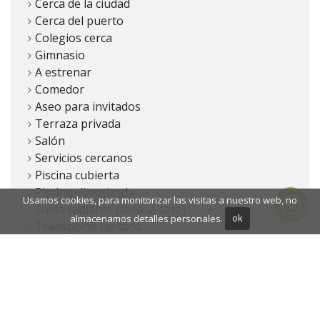
Cerca de la ciudad
Cerca del puerto
Colegios cerca
Gimnasio
A estrenar
Comedor
Aseo para invitados
Terraza privada
Salón
Servicios cercanos
Piscina cubierta
Piscina climatizada
Usamos cookies, para monitorizar las visitas a nuestro web, no
Suelo radiante (toda la casa)
almacenamos detalles personales.
ok
Transporte cercano
Sistema domótico
Lavadero
Terraza cubierta
Armarios empotrados
Comunidad cerrada