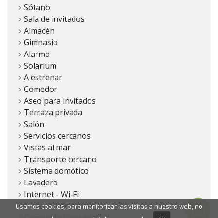
Sótano
Sala de invitados
Almacén
Gimnasio
Alarma
Solarium
A estrenar
Comedor
Aseo para invitados
Terraza privada
Salón
Servicios cercanos
Vistas al mar
Transporte cercano
Sistema domótico
Lavadero
Internet - Wi-Fi
Armarios empotrados
Usamos cookies, para monitorizar las visitas a nuestro web, no
Comunidad cerrada